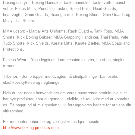
Boxing udstyr: - Boxing Handsker, taske handsker, taske votter, punch
votter, Focus Mitts, Punching Tasker, Speed ​​Balls, Head Guards,
brystvagter, Groin Guards, Boxing bærer, Boxing Shorts, Shin Guards og
Muay Thai Shorts.
MMA udstyr: - Martial Arts Uniforms, Rash Guard & Tank Tops, MMA
Shorts, Kick Boxing Bukser, MMA Grappling Handsker, Thai Pads, Vale
Tudo Shorts, Kick Shields, Karate Mitts, Karate Bælter, MMA Spats and
Protections.
Fitness Wear: - Yoga leggings, kompression skjorter, sport bh, singlet,
ærmer.
Tilbehør: - Jump toppe, mundvagter, håndindpakninger, kampsele,
elastikbeskyttelse og nøgleringe.
Hvis du har nogen henvendelser om vores nuværende produktlinje eller
har nye produkter, som du gerne vil udvikle, så tøv ikke med at kontakte
os. På baggrund af muligheden vil vi forsøge vores bedste for at tjene din
virksomhed.
For mere information besøg venligst vores hjemmeside
http://www.boxing-products.com