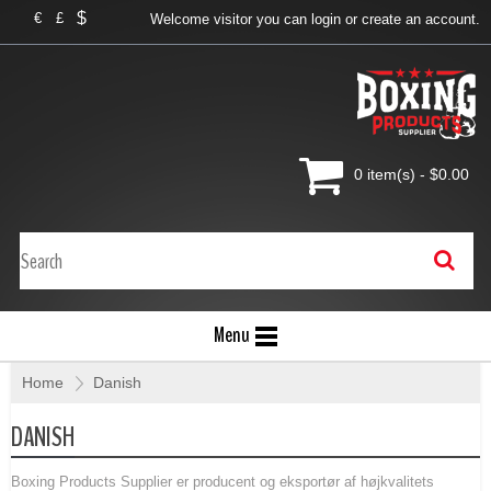
$
€
£
Welcome visitor you can
login
or
create an account
.
0 item(s) - $0.00
Menu
Home
»
Danish
DANISH
Boxing Products Supplier er producent og eksportør af højkvalitets