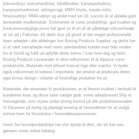
bokseudstyr, boksehandsker, håndbindere, kampsportudstyr,
kampsportuniformer, udslagsvagt, MMA shorts, karate mitts,
fitnessudstyr, MMA udstyr og andet med sin 10. succes år af alibaba guld
leverandør medlemskab. Sortimentet af vores produktlinje, god kvalitet og
konkurrencedygtige priser har gjort os til en af ​​de pålidelige virksomheder
af sin art i Pakistan. Alt dette sker på grund af det meget professionelle
team arbejder i alle afdelinger hos Boxing Products Supplier, og derfor har
vi et nært samarbejde med vores udenlandske kunder over hele verden
for at forstå og fuldt ud opfylde deres behov / krav hver dag og helst.
Boxing Products Leverandør er altid velkommen til at tilpasse vores
produktstile, Materiale med ethvert krævet logo eller mærke. Vi byder
også velkommen til købere / importører, der ønsker at producere deres
eget firmas design / stilarter af forskellige produkter fra os.
Materialet, der anvendes til produktionen, er af fineste kvalitet i henhold til
kundernes krav, og disse varer sælger godt, vores arbejdsmand Ship er
fremragende, som styres under streng kontrol på alle produktionsstadier.
Vi fokuserer på hurtig og planlagt levering af forsendelsen for at undgå
enhver form for forsinkelse i forsendelsesprocessen.
Vores fire hovedproduktlinjer har stor dybde til dem, der let kan ses
gennem vores online katalog.